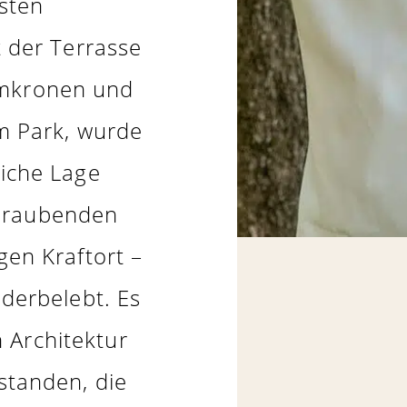
sten
t der Terrasse
umkronen und
m Park, wurde
iche Lage
eraubenden
gen Kraftort –
ederbelebt. Es
 Architektur
tanden, die