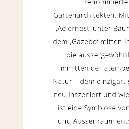
renommierte
Gartenarchitekten. Mi
‚Adlernest‘ unter Ba
dem ‚Gazebo‘ mitten i
die aussergewöhnl
inmitten der atemb
Natur – dem einzigarti
neu inszeniert und wi
ist eine Symbiose von
und Aussenraum ents