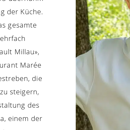
ng der Küche.
as gesamte
ehrfach
ult Millau»,
aurant Marée
estreben, die
zu steigern,
staltung des
a, einem der