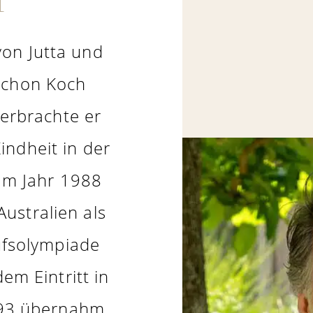
von Jutta und
 schon Koch
verbrachte er
indheit in der
 Im Jahr 1988
ustralien als
ufsolympiade
em Eintritt in
93 übernahm