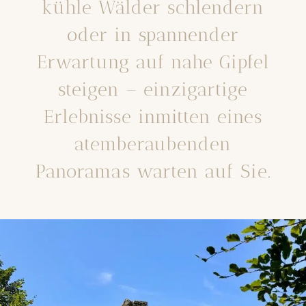
kühle Wälder schlendern
oder in spannender
Erwartung auf nahe Gipfel
steigen – einzigartige
Erlebnisse inmitten eines
atemberaubenden
Panoramas warten auf Sie.