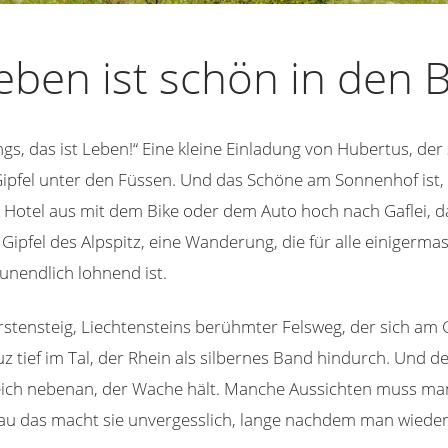
eben ist schön in den 
ngs, das ist Leben!“ Eine kleine Einladung von Hubertus, der 
 Gipfel unter den Füssen. Und das Schöne am Sonnenhof ist, 
om Hotel aus mit dem Bike oder dem Auto hoch nach Gaflei, 
 Gipfel des Alpspitz, eine Wanderung, die für alle einigerma
nendlich lohnend ist.
stensteig, Liechtensteins berühmter Felsweg, der sich am 
uz tief im Tal, der Rhein als silbernes Band hindurch. Und 
eich nebenan, der Wache hält. Manche Aussichten muss man
nau das macht sie unvergesslich, lange nachdem man wiede