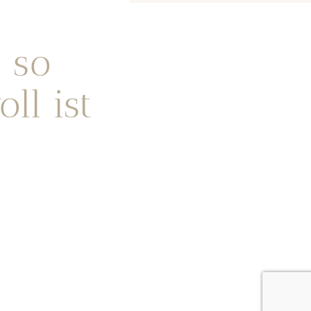
 so
ll ist